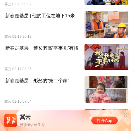
冀云
02-20 00:32
新春走基层 | 他的工位在地
新春走基层 | 他的工位在地下15米
下15米
原创
冀云
02-19 20:13:02
冀云
02-19 20:13
新春走基层丨警长老高“平事儿”有招
新春走基层丨警长老高“平
事儿”有招
原创
冀云
02-17 08:25:47
冀云
02-17 08:25
新春走基层丨彤彤的“第二个家”
新春走基层丨彤彤的“第二
个家”
冀云
02-16 07:54
原创
冀云
02-16 07:54:14
新春走基层丨跟着家人去燕达“过年”
冀云
浙江上海等地将承
打开App
新春走基层丨跟着家人去燕
豚”最强风雨华南
冀资讯·云生活