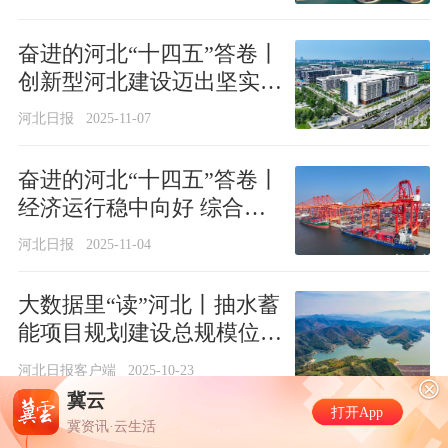
奋进的河北“十四五”答卷丨
创新型河北建设迈出坚实步
伐
河北日报
2025-11-07
奋进的河北“十四五”答卷丨
经济运行稳中向好 综合实
力跨越提升
河北日报
2025-11-04
大数据里“读”河北丨抽水蓄
能项目规划建设总规模位居
全国第一
河北日报客户端
2025-10-23
冀云
浙江上海等地将承
打开App
豚”最强风雨华南
冀资讯·云生活
奋进的河北·“十四五”答卷丨