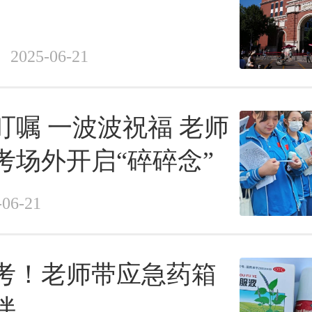
2025-06-21
叮嘱 一波波祝福 老师
考场外开启“碎碎念”
-06-21
考！老师带应急药箱
伴