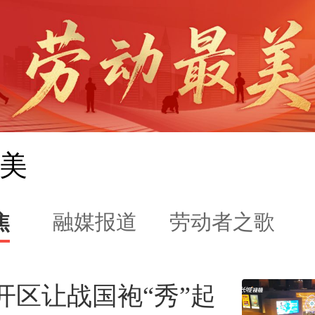
美
焦
融媒报道
劳动者之歌
开区让战国袍“秀”起