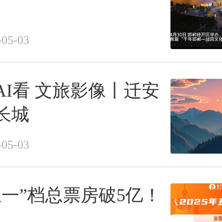
-05-03
AI看 文旅影像丨迁安
长城
-05-03
“五一”档总票房破5亿！