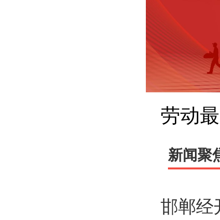
劳动最
新闻聚
邯郸经