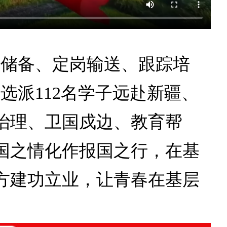
优储备、定岗输送、跟踪培
选派112名学子远赴新疆、
治理、卫国戍边、教育帮
国之情化作报国之行，在基
方建功立业，让青春在基层