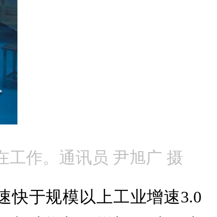
工作。通讯员 尹旭广 摄
速快于规模以上工业增速3.0