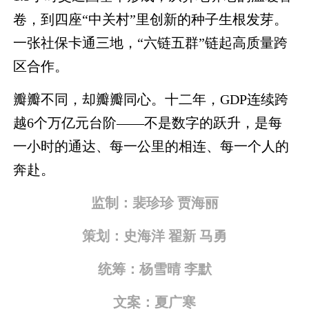
卷，到四座“中关村”里创新的种子生根发芽。
一张社保卡通三地，“六链五群”链起高质量跨
区合作。
瓣瓣不同，却瓣瓣同心。十二年，GDP连续跨
越6个万亿元台阶——不是数字的跃升，是每
一小时的通达、每一公里的相连、每一个人的
奔赴。
监制：裴珍珍 贾海丽
策划：史海洋 翟新 马勇
统筹：杨雪晴 李默
文案：夏广寒