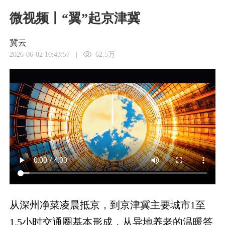
微视频丨“翼”起京津冀
冀云
2026-06-02 10:43:57
|
62.5万
从深州净菜凌晨抵京，到京津冀主要城市1至
1.5小时交通圈基本形成，从异地养老的温暖答