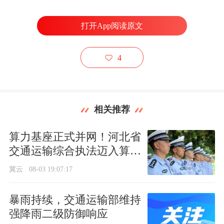
打开App阅读原文
4
相关推荐
算力基座正式并网！河北省
交通运输综合执法迈入算力
驱动 数智赋能新阶段
冀云
08-03 19:07:17
暴雨持续，交通运输部维持
强降雨二级防御响应