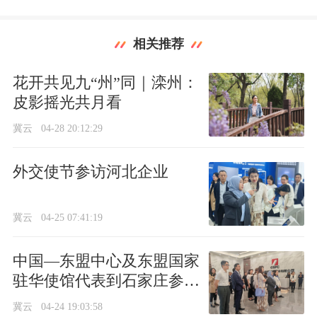
相关推荐
花开共见九“州”同｜滦州：
皮影摇光共月看
冀云
04-28 20:12:29
外交使节参访河北企业
冀云
04-25 07:41:19
中国—东盟中心及东盟国家
驻华使馆代表到石家庄参观
访问
冀云
04-24 19:03:58