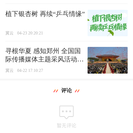
植下银杏树 再续“乒乓情缘”
冀云
04-23 20:20:21
寻根华夏 感知郑州 全国国
际传播媒体主题采风活动在
河南举行
冀云
04-22 17:10:27
评论