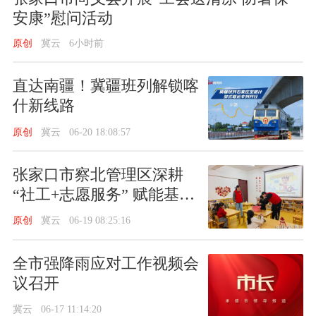
安康”慰问活动
原创
冀云
6小时前
直达南疆！冀疆班列解锁喀
什新线路
原创
冀云
06-20 18:08:57
张家口市察北管理区深耕
“社工+志愿服务” 赋能基层
治理
原创
冀云
06-19 08:25:16
全市强降雨应对工作视频会
议召开
冀云
06-17 11:14:20