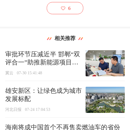
6
相关推荐
审批环节压减近半 邯郸“双
评合一”助推新能源项目提
速落地
冀云
07-30 15:41:48
雄安新区：让绿色成为城市
发展标配
河北日报
07-24 17:04:53
海南将成中国首个不再售卖燃油车的省份