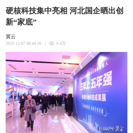
硬核科技集中亮相 河北国企晒出创
新“家底”
冀云
2025-12-07 08:44:16
|
6.4万