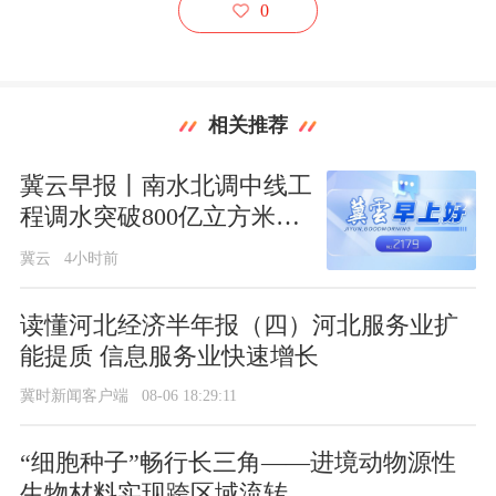
0
相关推荐
冀云早报丨南水北调中线工
程调水突破800亿立方米；
河北关键工序数控化率连续
冀云
4小时前
六年居全国前4位
读懂河北经济半年报（四）河北服务业扩
能提质 信息服务业快速增长
冀时新闻客户端
08-06 18:29:11
“细胞种子”畅行长三角——进境动物源性
生物材料实现跨区域流转