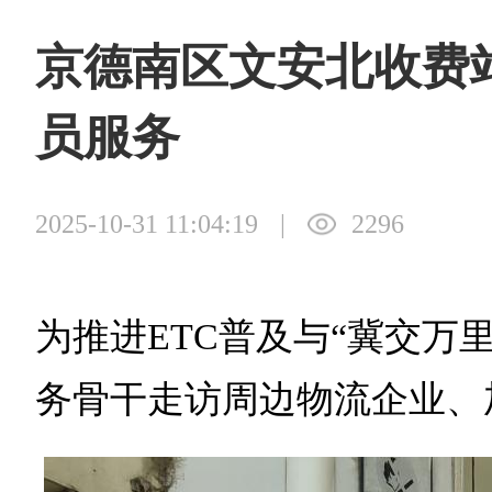
京德南区文安北收费站
员服务
2025-10-31 11:04:19
|
2296
为推进ETC普及与“冀交
务骨干走访周边物流企业、