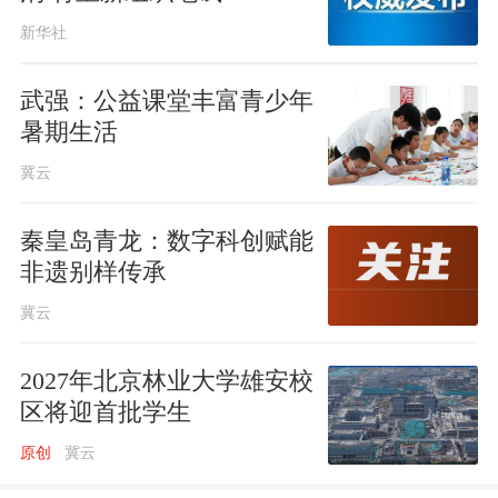
新华社
武强：公益课堂丰富青少年
暑期生活
冀云
​秦皇岛青龙：数字科创赋能
非遗别样传承
冀云
2027年北京林业大学雄安校
区将迎首批学生
原创
冀云