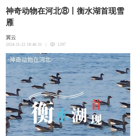
神奇动物在河北⑧丨衡水湖首现雪
雁
冀云
2024-11-22 18:46:31
|
1297