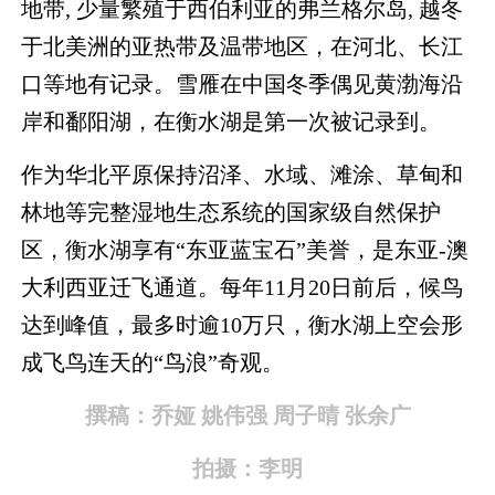
地带, 少量繁殖于西伯利亚的弗兰格尔岛, 越冬
于北美洲的亚热带及温带地区，在河北、长江
口等地有记录。雪雁在中国冬季偶见黄渤海沿
岸和鄱阳湖，在衡水湖是第一次被记录到。
作为华北平原保持沼泽、水域、滩涂、草甸和
林地等完整湿地生态系统的国家级自然保护
区，衡水湖享有“东亚蓝宝石”美誉，是东亚-澳
大利西亚迁飞通道。每年11月20日前后，候鸟
达到峰值，最多时逾10万只，衡水湖上空会形
成飞鸟连天的“鸟浪”奇观。
撰稿：乔娅 姚伟强 周子晴 张余广
拍摄：李明